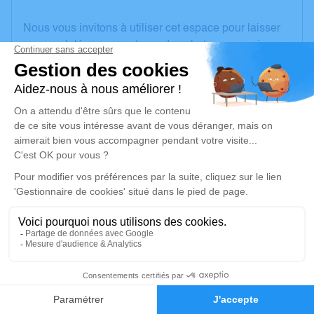
Nous vous invitons à utiliser cet espace pour laisser
vos condoléances, partager des photos souvenirs,
une anecdote ou exprimer vos pensées à travers des
poèmes ou des textes. Cet endroit est un lieu
d'expression dédié à honorer la mémoire d’Annie
BAROUX.
Un service de plantation d’arbre hommage est
disponible ici
.
Je rends hommage
Crémation
jeudi 24 octobre 2024 à 12h00
2
Crématorium de Rety
Faire-part
Hommages
Rue Victor Hugo Rety
62720 Rety