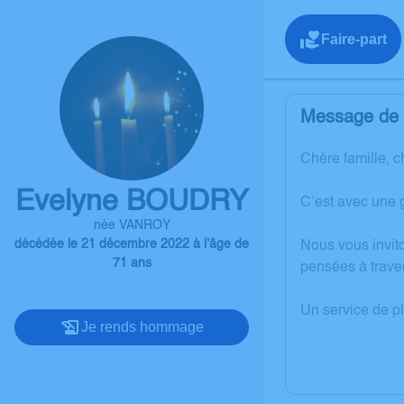
Faire-part
Message de l
Chère famille, c
Evelyne BOUDRY
C’est avec une 
née VANROY
décédée le 21 décembre 2022 à l'âge de
Nous vous invit
71 ans
pensées à trave
Un service de p
Je rends hommage