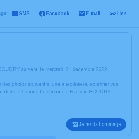
SMS
Facebook
E-mail
Lien
ager
e BOUDRY survenu le mercredi 21 décembre 2022.
er des photos souvenirs, une anecdote ou exprimer vos
sion dédié à honorer la mémoire d’Evelyne BOUDRY.
Je rends hommage