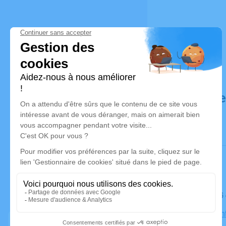
Déroulé d
Le lundi 2
Église Sai