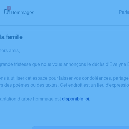
3
Hommages
Part
a famille
hers amis,
grande tristesse que nous vous annonçons le décès d’Evelyn
ons à utiliser cet espace pour laisser vos condoléances, partag
rs des poèmes ou des textes. Cet endroit est un lieu d'expres
lantation d’arbre hommage est
disponible ici
.