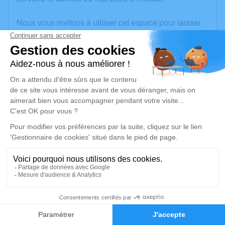
Nous vous invitons à utiliser cet espace pour laisser
vos condoléances, partager des photos souvenirs,
une anecdote ou exprimer vos pensées à travers des
poèmes ou des textes. Cet endroit est un lieu
d'expression dédié à honorer la mémoire de
Françoise CLEENEWERCK.
Un service de plantation d’arbre hommage est
disponible ici
.
Je rends hommage
Cérémonie religieuse
vendredi 29 mai 2026 à 14h30
23
Église Saint Nicolas d'Ecques
Faire-part
Hommages
62129 Ecques