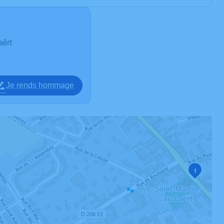
aërt
Je rends hommage
1