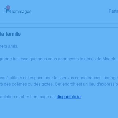
1
Hommages
Part
a famille
hers amis,
 grande tristesse que nous vous annonçons le décès de Madel
ons à utiliser cet espace pour laisser vos condoléances, partag
rs des poèmes ou des textes. Cet endroit est un lieu d'expres
lantation d’arbre hommage est
disponible ici
.