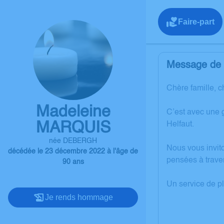
Faire-part
Message de l
Chère famille, c
Madeleine
C’est avec une
MARQUIS
Helfaut.
née DEBERGH
Nous vous invit
décédée le 23 décembre 2022 à l'âge de
pensées à trave
90 ans
Un service de p
Je rends hommage