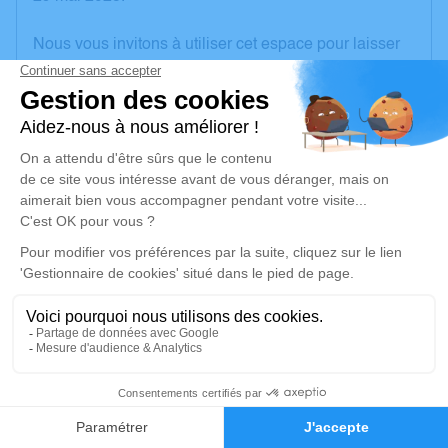
Nous vous invitons à utiliser cet espace pour laisser
vos condoléances, partager des photos souvenirs,
une anecdote ou exprimer vos pensées à travers des
poèmes ou des textes. Cet endroit est un lieu
d'expression dédié à honorer la mémoire de Renée
HAZE.
Un service de plantation d’arbre hommage est
disponible ici
.
Je rends hommage
Cérémonie religieuse
mardi 03 juin 2025 à 16h00
4
Information indisponible
Faire-part
Hommages