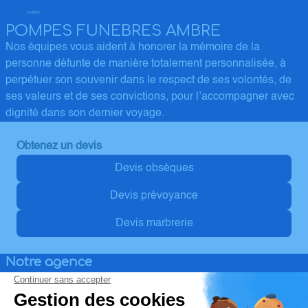
POMPES FUNEBRES AMBRE
Nos équipes vous aident à honorer la mémoire de la
personne défunte de manière totalement personnalisée, à
perpétuer son souvenir dans le respect de ses volontés, de
ses valeurs et de ses convictions, pour l’accompagner avec
dignité dans son dernier voyage.
Obtenez un devis
Devis obsèques
Devis prévoyance
Devis marbrerie
Notre agence
Pompes Funèbres Ambre
03 67 80 23 99