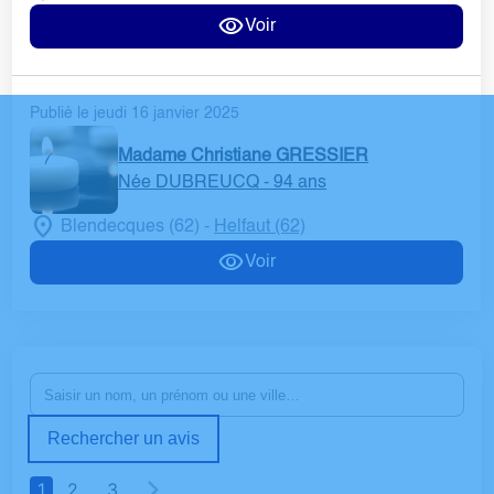
Voir
Publié le jeudi 16 janvier 2025
Madame Christiane GRESSIER
Née DUBREUCQ
- 94 ans
Blendecques (62)
Helfaut (62)
-
Voir
Rechercher un avis
1
2
3