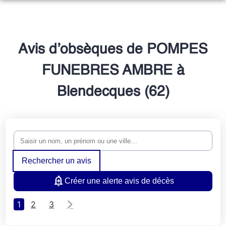
NOS SERVICES
NOTRE AGENCE
ORGANISER DES OBSÈQUES
Avis d’obsèques de POMPES
NOTRE CHAMBRE FUNERAIRE
PRÉVOIR SES OBSÈQUES
FUNEBRES AMBRE à
ESPACES HOMMAGES
Blendecques (62)
MONUMENTS FUNÉRAIRES
SERVICES AUX FAMILLES
Rechercher un avis
Créer une alerte avis de décès
1
2
3