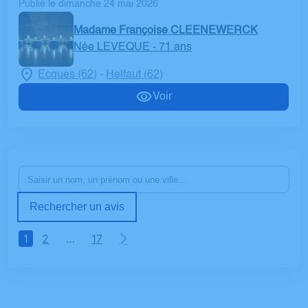
Publié le dimanche 24 mai 2026
Madame Françoise CLEENEWERCK
Née LEVEQUE
- 71 ans
Ecques (62)
Helfaut (62)
-
Voir
Rechercher un avis
1
2
…
17