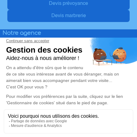
Devis prévoyance
Devis marbrerie
Notre agence
Pompes Funèbres Ambre
03 67 80 23 99
pompesfunebreschannel@wanadoo.fr
7, Place de la Libération - 62575 - Blendecques
4.6/5 - 31 avis
Nos Services
Liens utiles
Organiser des obsèques
Avis de décès
Marbrerie Funéraire
Demande de rendez-vous en
agence
Services aux familles
Mentions légales
Politique de traitement des données personnelles
Politique d’utilisation des cookies
Gestionnaire de cookies