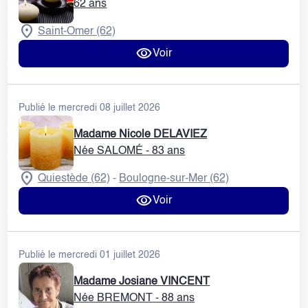
62 ans
Saint-Omer (62)
Voir
Publié le mercredi 08 juillet 2026
Madame Nicole DELAVIEZ
Née SALOMÉ
- 83 ans
Quiestède (62)
Boulogne-sur-Mer (62)
-
Voir
Publié le mercredi 01 juillet 2026
Madame Josiane VINCENT
Née BREMONT
- 88 ans