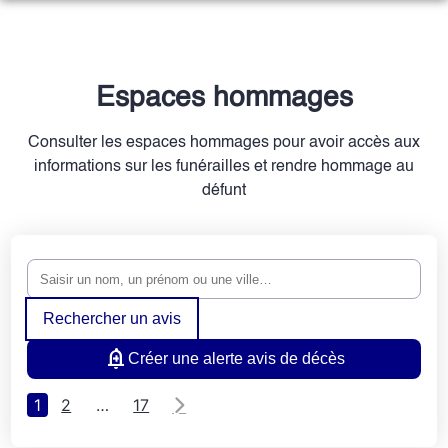
NOS SERVICES
NOTRE AGENCE
ORGANISER DES OBSÈQUES
Espaces hommages
NOTRE CHAMBRE FUNERAIRE
PRÉVOIR SES OBSÈQUES
Consulter les espaces hommages pour avoir accès aux
ESPACES HOMMAGES
informations sur les funérailles et rendre hommage au
MONUMENTS FUNÉRAIRES
défunt
SERVICES AUX FAMILLES
Rechercher un avis
Créer une alerte avis de décès
1
2
…
17