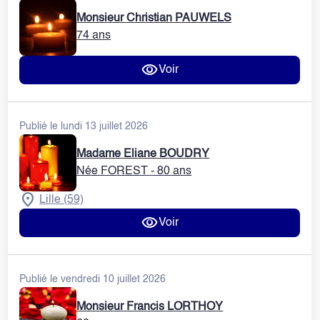
Monsieur Christian PAUWELS
74 ans
Voir
Publié le lundi 13 juillet 2026
Madame Eliane BOUDRY
Née FOREST
- 80 ans
Lille (59)
Voir
Publié le vendredi 10 juillet 2026
Monsieur Francis LORTHOY