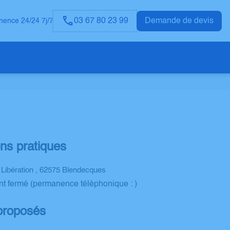
03 67 80 23 99
Demande de devis
ence 24/24 7j/7
ons pratiques
a Libération , 62575 Blendecques
nt fermé (permanence téléphonique : )
proposés