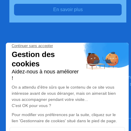
En savoir plus
POMPES FUNEBRES AMBRE
Nos équipes vous aident à honorer la mémoire de la person
perpétuer son souvenir dans le respect de ses volontés, de 
dignité dans son dernier voyage.
Notre agence
Pompes Funèbres Ambre
03 67 80 23 99
pompesfunebreschannel@wanadoo.fr