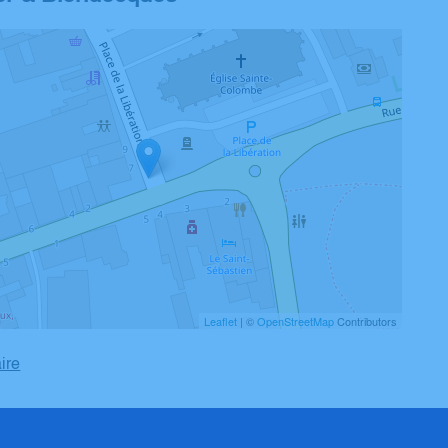
Leaflet
| ©
OpenStreetMap
Contributors
aire