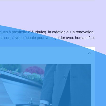
e dans les meilleures conditions possibles, et
ma grand-mère et ma
Avec toute notre gratitude,
s à proximité d'Audruicq, la création ou la rénovation
es sont à votre écoute pour vous guider avec humanité et