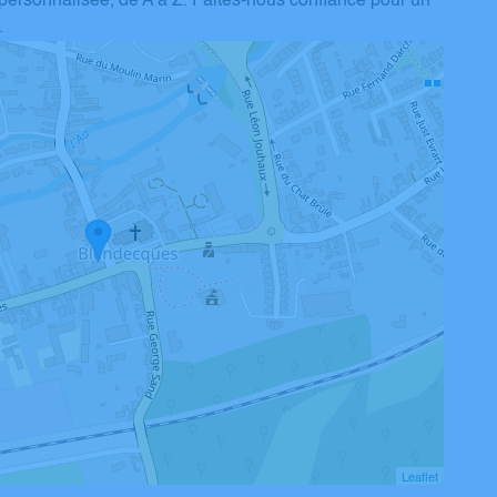
 personnalisée, de A à Z. Faites-nous confiance pour un
.
Leaflet