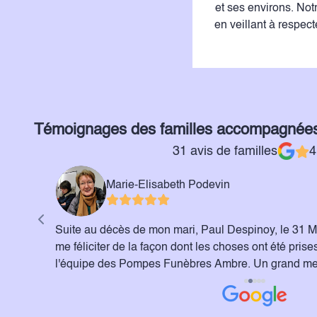
et ses environs. No
en veillant à respec
Témoignages des familles accompagnée
31 avis de familles
4
Marie-Elisabeth Podevin
sans
Suite au décès de mon mari, Paul Despinoy, le 31 Mar
me féliciter de la façon dont les choses ont été pris
l'équipe des Pompes Funèbres Ambre. Un grand mer
professionnalisme, leur humanité dans ces moments d
Podevin-Despinoy