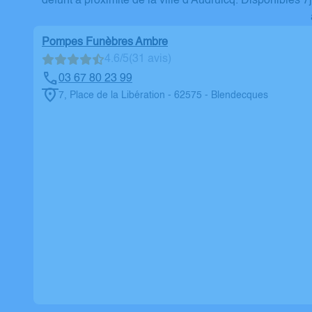
défunt à proximité de la ville d'Audruicq. Disponibles
Pompes Funèbres Ambre
4.6/5
(31 avis)
03 67 80 23 99
7, Place de la Libération - 62575 - Blendecques