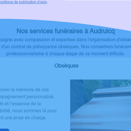
politique de publication d’avis
.
avons pu dire au revoir à mon pèr
cela nous apporte une grande paix intérieure. Moi, 
famille, pouvons désormais faire notre deuil en toute sérénité. Merci du fond du
cœur pour votre soutien et votre accompagnement. 
Nos services funéraires à Audruicq
Laura Berquin
ne avec compassion et expertise dans l'organisation d'obsèque
 d'un contrat de prévoyance obsèques. Nos conseillers funérair
professionnalisme à chaque étape de ce moment difficile.
Obsèques
norer la mémoire de vos
compagnement personnalisé
ts et l’essence de la
ibilité, nous sommes là pour
nt une prise en charge