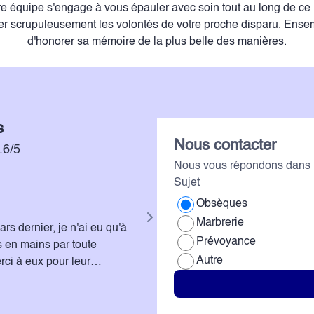
tre équipe s'engage à vous épauler avec soin tout au long de c
ter scrupuleusement les volontés de votre proche disparu. Ens
d'honorer sa mémoire de la plus belle des manières.
s
Nous contacter
.6/5
Nous vous répondons dans l
Sujet
Laura BERQUIN
Obsèques
Marbrerie
s dernier, je n'ai eu qu'à
Je tiens à adresser mes plus sinc
Prévoyance
es en mains par toute
Pompes Funèbres Ambre pour l’
Autre
ci à eux pour leur
avez offert dans l’organisation des funér
ifficiles. Marie-Elisabeth
attentive, votre professionnalisme
aide durant cette épreuve difficil
avec une attention particulière et