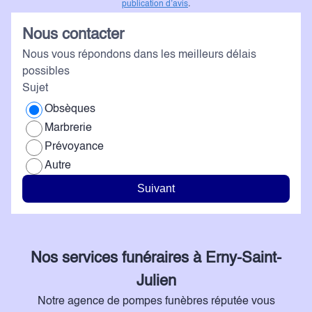
publication d’avis
.
r
p
Nous contacter
intér
Nous vous répondons dans les meilleurs délais
d
possibles
f
Sujet
ac
Obsèques
B
Marbrerie
Prévoyance
Autre
Suivant
Nos services funéraires à Erny-Saint-
Julien
Notre agence de pompes funèbres réputée vous