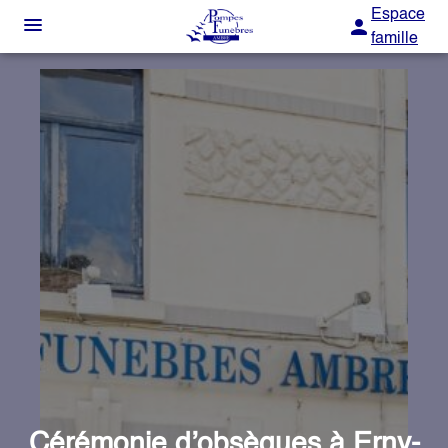
Espace
famille
NOS SERVICES
NOTRE AGENCE
ORGANISER DES OBSÈQUES
NOTRE CHAMBRE FUNERAIRE
PRÉVOIR SES OBSÈQUES
ESPACES HOMMAGES
MONUMENTS FUNÉRAIRES
SERVICES AUX FAMILLES
Cérémonie d’obsèques à Erny-