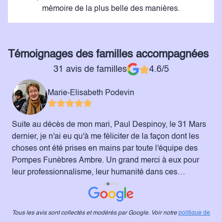
mémoire de la plus belle des manières.
Témoignages des familles accompagnées
31 avis de familles
4.6/5
Marie-Elisabeth Podevin
Suite au décès de mon mari, Paul Despinoy, le 31 Mars
J
dernier, je n'ai eu qu'à me féliciter de la façon dont les
t
choses ont été prises en mains par toute l'équipe des
l
Pompes Funèbres Ambre. Un grand merci à eux pour
o
leur professionnalisme, leur humanité dans ces
V
moments difficiles. Marie-Elisabeth Podevin-Despinoy
b
é
s
Tous les avis sont collectés et modérés par Google. Voir notre
politique de
i