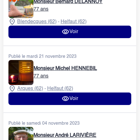
Monsieur Bernard DELANNOY
77 ans
Blendecques (62)
Helfaut (62)
-
Voir
Publié le mardi 21 novembre 2023
Monsieur Michel HENNEBIL
77 ans
Arques (62)
Helfaut (62)
-
Voir
Publié le samedi 04 novembre 2023
Monsieur André LARIVIÈRE