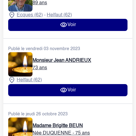
89 ans
Ecques (62)
Helfaut (62)
-
Voir
Publié le vendredi 03 novembre 2023
Monsieur Jean ANDRIEUX
73 ans
Helfaut (62)
Voir
Publié le jeudi 26 octobre 2023
Madame Brigitte BEUN
Née DUQUENNE
- 75 ans