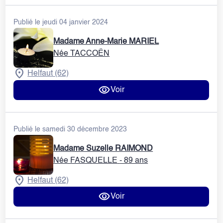
Publié le jeudi 04 janvier 2024
Madame Anne-Marie MARIEL
Née TACCOËN
Helfaut (62)
Voir
Publié le samedi 30 décembre 2023
Madame Suzelle RAIMOND
Née FASQUELLE
- 89 ans
Helfaut (62)
Voir