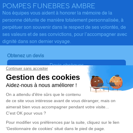
POMPES FUNEBRES AMBRE
Nos équipes vous aident à honorer la mémoire de la
personne défunte de manière totalement personnalisée, à
perpétuer son souvenir dans le respect de ses volontés, de
ses valeurs et de ses convictions, pour l’accompagner avec
dignité dans son dernier voyage.
Obtenez un devis
Devis obsèques
Devis prévoyance
Devis marbrerie
Nos Services
Liens utiles
Organiser des obsèques
Avis de décès
Marbrerie Funéraire
Demande de rendez-vous en
agence
Services aux familles