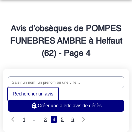
NOS SERVICES
NOTRE AGENCE
ORGANISER DES OBSÈQUES
Avis d’obsèques de POMPES
NOTRE CHAMBRE FUNERAIRE
PRÉVOIR SES OBSÈQUES
FUNEBRES AMBRE à Helfaut
ESPACES HOMMAGES
(62) - Page 4
MONUMENTS FUNÉRAIRES
SERVICES AUX FAMILLES
Rechercher un avis
Créer une alerte avis de décès
1
…
3
4
5
6